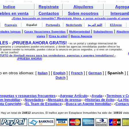
Indice
Registrate
Alquileres
Agrega
ebles en venta
Contactos
Sobre nosotros
Intercam
¿Estas buscando un inmueble? !Registrate Ahora, y seras avisado cuando el anunc
Français
Português
Nederlands
اللغة العربية
Ελληνας
Español
|
|
|
|
edades lujosas
Casas Vacaciones Sugeridas
Multipropiedad
Subalquileres
Alquiler
|
|
viajes
!Crea tu sitio!
Busca Agencia
ES - ¡PRUEBA AHORA GRATIS!
-
es un portal y catalogo internacional de
opietarios y compradores pueden encontrarse, y donde las agencias inmobiliarias pueden ofrecer los
Si quieres vender tu inmueble, puedes colocar tu anuncio en pocos segundos, y si eres un comprador,
 de tus sueños!
ITO de ilimitadi meses para los vendedores, agencias y agentes inmobiliares! -
¡PRUEBA AHORA!
o en otros idiomas: [
] [
] [
] [
] [
Spanish
] 
Italian
English
French
German
]
Dutch
reguntas y respuestas frecuentes
Agregar Artículo
Ayuda
Terminos y C
> <
> <
> <
m Inmobiliar
Novedades
Mensajes de prensa
Historias de éxito
La His
> <
> <
> <
> <
ta Copyright
EL Team de Estaplace
Busca un Agente Inmobiliar
Contact
> <
> <
> <
] Hay un total de
24812
anuncios. El trafico ayer en Estaplace Inmuebles ha sido de:
10816
visi