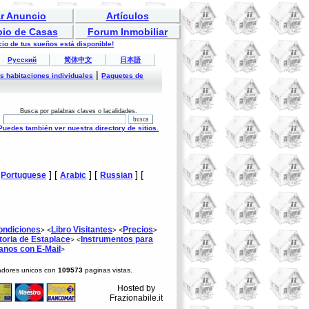
r Anuncio
Artículos
bio de Casas
Forum Inmobiliar
io de tus sueños está disponible!
Русский
简体中文
日本語
|
es habitaciones individuales
Paquetes de
Busca por palabras claves o lacalidades.
Puedes también ver nuestra directory de sitios.
[
] [
] [
] [
Portuguese
Arabic
Russian
ondiciones
Libro Visitantes
Precios
> <
> <
>
toria de Estaplace
Instrumentos para
> <
anos con E-Mail
>
tadores unicos con
109573
paginas vistas.
Hosted by
Frazionabile.it