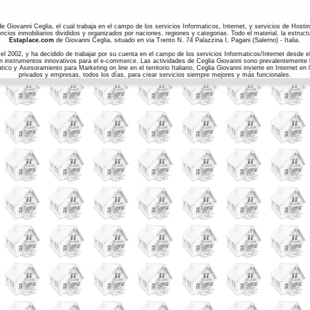
de Giovanni Ceglia, el cual trabaja en el campo de los servicios Informaticos, Internet, y servicios de Hosti
cios inmobiliarios divididos y organizados por naciones, regiones y categorias. Todo el material, la estructu
Estaplace.com
de Giovanni Ceglia, situado en via Trento N. 74 Palazzina I, Pagani (Salerno) - Italia.
l 2002, y ha decidido de trabajar por su cuenta en el campo de los servicios Informaticos/Internet desde el 
on instrumentos innovativos para el e-commerce. Las actividades de Ceglia Giovanni sono prevalentemente la
co y Asesoramiento para Marketing on line en el territorio Italiano, Ceglia Giovanni invierte en Internet e
privados y empresas, todos los días, para crear servicios siempre mejores y más funcionales.