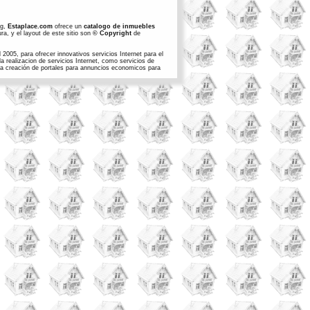
ng,
Estaplace.com
ofrece un
catalogo de inmuebles
ra, y el layout de este sitio son
© Copyright
de
2005, para ofrecer innovativos servicios Internet para el
 realizacion de servicios Internet, como servicios de
n la creación de portales para annuncios economicos para