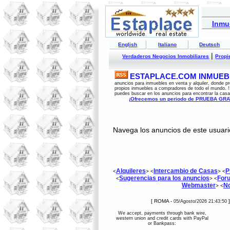
Inmu
English
Italiano
Deutsch
|
Verdaderos Negocios Inmobiliares
Propi
ESTAPLACE.COM INMUEBL
anuncios para inmuebles en venta y alquiler, donde pr
propios inmuebles a compradores de todo el mundo. !
puedes buscar en los anuncios para encontrar la casa
¡Ofrecemos un periodo de PRUEBA GRATU
Navega los anuncios de este usuari
Alquileres
Intercambio de Casas
P
<
> <
> <
Sugerencias para los anuncios
Foru
<
> <
Webmaster
No
> <
[ ROMA -
05/Agosto/2026 21:43:50
We accept, payments through bank wire,
western union and credit cards with PayPal
or Bankpass: