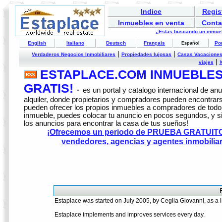
Indice
Regis
Inmuebles en venta
Conta
¿Estas buscando un inmuebl
English
Italiano
Deutsch
Français
Po
Español
|
|
Verdaderos Negocios Inmobiliares
Propiedades lujosas
Casas Vacaciones
|
viajes
!
ESTAPLACE.COM INMUEBLES
GRATIS!
-
es un portal y catalogo internacional de a
alquiler, donde propietarios y compradores pueden encontrars
pueden ofrecer los propios inmuebles a compradores de todo 
inmueble, puedes colocar tu anuncio en pocos segundos, y s
los anuncios para encontrar la casa de tus sueños!
¡Ofrecemos un periodo de PRUEBA GRATUITO d
vendedores, agencias y agentes inmobili
Estaplace was started on July 2005, by Ceglia Giovanni, as a l
Estaplace implements and improves services every day.