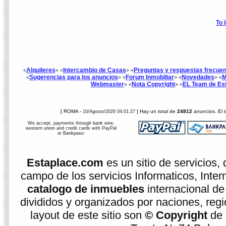
To 
Alquileres
Intercambio de Casas
Preguntas y respuestas frecue
<
> <
> <
Sugerencias para los anuncios
Forum Inmobiliar
Novedades
M
<
> <
> <
> <
Webmaster
Nota Copyright
EL Team de Es
> <
> <
[ ROMA -
] Hay un total de
24812
anuncios. El 
10/Agosto/2026 04:01:27
We accept, payments through bank wire,
western union and credit cards with PayPal
or Bankpass:
Estaplace.com
es un sitio de servicios, 
campo de los servicios Informaticos, Inter
catalogo de inmuebles
internacional de
divididos y organizados por naciones, regio
layout de este sitio son
© Copyright
de