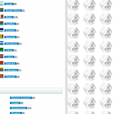
(
8
)
Israel
(
2
)
South Africa
(
13
)
Malta
(
2
)
Gambia
(
1
)
Estonia
(
1
)
Senegal
(
1
)
Honduras
(
1
)
Libya
(
1
)
Latvia
(
6
)
Bahrain
(
1
)
Lithuania
(
4
)
Vietnam
(
9
)
Unique property
(
8
)
Chalet
(
12
)
Agritourism
(
5
)
Rustico