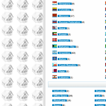
(
8
)
Singapore
(
2
)
Colombia
(
17
)
Morocco
(
4
)
Russian Federation
(
1
)
Nepal
(
2
)
Kuwait
(
1
)
Denmark
(
1
)
Bahamas, The
(
43
)
Argentina
(
1
)
Belize
(
9
)
Czech Republic
(
2
)
Qatar
(
1
)
Lebanon
(
2
)
(
Inn/Lodge
Duplex
(
28
)
(
5
)
Office Space
Loft
(
19
)
Plots/Land
Colonial
(
6
)
(
Resort
Triplex