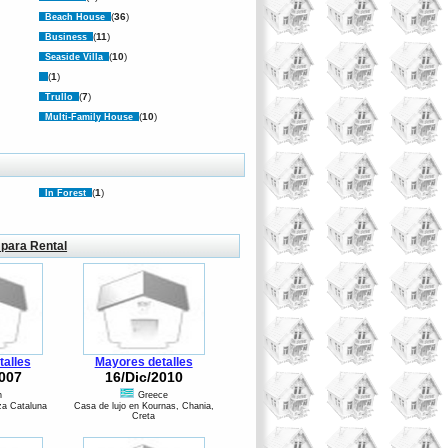
(
36
)
Beach House
(
11
)
Business
(
10
)
Seaside Villa
(
1
)
(
7
)
Trullo
(
10
)
Multi-Family House
(
1
)
In Forest
 para Rental
alles
Mayores detalles
007
16/Dic/2010
n
Greece
aza Cataluna
Casa de lujo en Kournas, Chania,
Creta