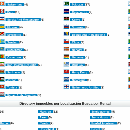
(
4
)
(
27
)
Switzerland
Pakistan
(
16
)
(
2
)
Peru
Cape Verde
(
6
)
(
2
)
Serbia And Montenegro
Kenya
(
4
)
(
8
)
Ukraine
Slovenia
(
1
)
(
2
)
Seychelles
Bosnia And Herzegovina
(
2
)
(
2
)
Sweden
Chile
(
1
)
(
1
)
Kazakhstan
Norway
(
1
)
(
1
)
Cameroon
Germany
(
2
)
(
5
)
Iran, Islamic Republic
Uruguay
(
2
)
(
2
)
Suriname
Hong Kong
(
1
)
(
1
)
Jordan
Nicaragua
(
1
)
(
2
)
Tunisia
Netherlands Antilles
(
1
)
Syrian Arab Republic
Directory inmuebles por Localización
Busca por Rental
26
)
(
12
)
(
5
)
Mansion
Semidetached
(
5
)
(
3
)
Farm
Stone House
(
6
)
(
2
)
(
2
)
 House
Ranch
Roofed Apartment
5
)
(
1
)
(
5
)
Houseboat
Hostel