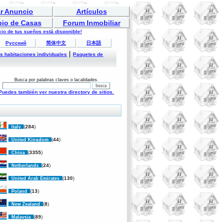
r Anuncio
Artículos
bio de Casas
Forum Inmobiliar
io de tus sueños está disponible!
Русский
简体中文
日本語
|
es habitaciones individuales
Paquetes de
Busca por palabras claves o lacalidades.
Puedes también ver nuestra directory de sitios.
(
284
)
Italy
(
44
)
United Kingdom
(
3355
)
China
(
24
)
Netherlands
(
130
)
United Arab Emirates
(
13
)
Poland
(
8
)
New Zealand
(
89
)
Malaysia