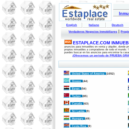
Inmu
English
Italiano
Deutsch
|
Verdaderos Negocios Inmobiliares
Propi
ESTAPLACE.COM INMUEBL
anuncios para inmuebles en venta y alquiler, donde pr
propios inmuebles a compradores de todo el mundo. !
puedes buscar en los anuncios para encontrar la casa
¡Ofrecemos un periodo de PRUEBA GRATU
(
1052
)
United States of America
(
44
)
Greece
(
54
)
Egypt
(
85
)
Turkey
(
63
)
Canada
(
9
)
Sri Lanka
(
49
)
Hungary
(
9
)
Costa Rica