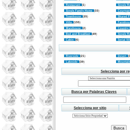
(
1
)
Restaurant
Single R
(
33
)
Single Family Home
Courtya
(
35
)
Townhouse
Shared F
(
155
)
Villa
Farmho
(
2
)
Warehouse
Country
(
49
)
Bed and Breakfast
Single R
(
6
)
Cabin
Serial Vi
(
21
)
(
Riverside
Desert
(
39
)
Lakeside
Mounta
Selecciona por re
Busca por Palabras Claves
Selecciona por sitio