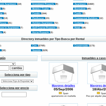
(
18
)
(
9
)
(
2460
)
oom Apartment
Investment Property
Apartment
(
5
)
(
1
)
(
45
)
rd
Mobile / Trailer
Bungalow
(
6
)
(
184
)
(
2
)
lat
Condo
Castle
(
13
)
(
15
)
(
12
)
use
Penthouse
Commercial Building
(
21
)
(
72
)
(
21
)
 House
Holiday Apartment
Cottage
(
7
)
(
1
)
(
18
)
oom in Apartment
Golf Course Property
Hotel
(
4
)
(
3
)
lla
Horse Property
Directory inmuebles por Tipo
Busca por Rental
3
)
(
2705
)
(
173
)
City
Countryside
(
33
)
(
329
)
in
Seaside
gión
Inmuebles a caso
Selecciona por tipo
Mayores detalles
Mayores det
Selecciona por precio
05/Sep/2006
18/Abr/2
Spain
Spai
apartamento en marbella
Piso por alquiler pl