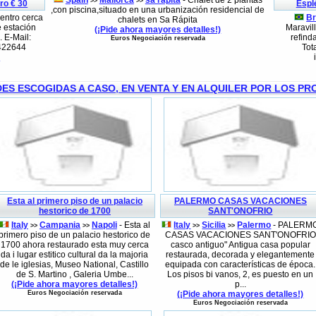
Spain
Mallorca
sa rapita
- Chalet de 2 plantas
>>
>>
ro € 30
Espl
,con piscina,situado en una urbanización residencial de
entro cerca
Br
chalets en Sa Rápita
e estación
Maravill
(¡Pide ahora mayores detalles!)
. E-Mail:
refind
Euros Negociación reservada
8422644
Tot
)
ES ESCOGIDAS A CASO, EN VENTA Y EN ALQUILER POR LOS PR
Esta al primero piso de un palacio
PALERMO CASAS VACACIONES
hestorico de 1700
SANT'ONOFRIO
Italy
Campania
Napoli
- Esta al
Italy
Sicilia
Palermo
- PALERM
>>
>>
>>
>>
primero piso de un palacio hestorico de
CASAS VACACIONES SANT'ONOFRIO
1700 ahora restaurado esta muy cerca
casco antiguo" Antigua casa popular
da i lugar estitico cultural da la majoria
restaurada, decorada y elegantemente
de le iglesias, Museo National, Castillo
equipada con características de época.
de S. Martino , Galeria Umbe...
Los pisos bi vanos, 2, es puesto en un
(¡Pide ahora mayores detalles!)
p...
Euros Negociación reservada
(¡Pide ahora mayores detalles!)
Euros Negociación reservada