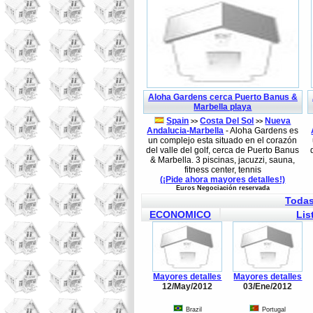
Aloha Gardens cerca Puerto Banus &
Marbella playa
Spain
Costa Del Sol
Nueva
>>
>>
Andalucia-Marbella
- Aloha Gardens es
un complejo esta situado en el corazón
del valle del golf, cerca de Puerto Banus
& Marbella. 3 piscinas, jacuzzi, sauna,
fitness center, tennis
(¡Pide ahora mayores detalles!)
Euros Negociación reservada
Todas
ECONOMICO
Lis
Mayores detalles
Mayores detalles
12/May/2012
03/Ene/2012
Brazil
Portugal