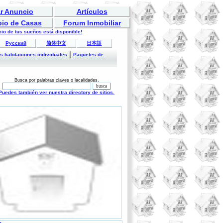
r Anuncio
Artículos
bio de Casas
Forum Inmobiliar
io de tus sueños está disponible!
Русский
简体中文
日本語
|
es habitaciones individuales
Paquetes de
Busca por palabras claves o lacalidades.
Puedes también ver nuestra directory de sitios.