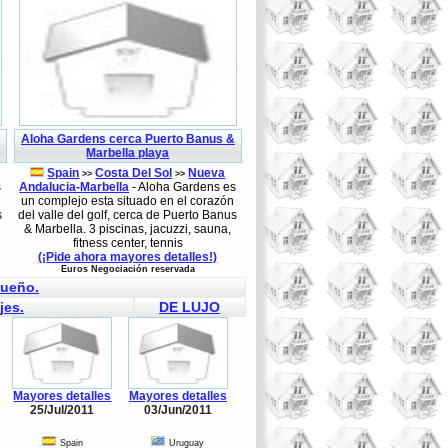
Aloha Gardens cerca Puerto Banus &
Marbella playa
Spain
Costa Del Sol
Nueva
>>
>>
s
Andalucia-Marbella
- Aloha Gardens es
un complejo esta situado en el corazón
s
del valle del golf, cerca de Puerto Banus
& Marbella. 3 piscinas, jacuzzi, sauna,
fitness center, tennis
(¡Pide ahora mayores detalles!)
Euros Negociación reservada
sueño.
jes.
DE LUJO
Mayores detalles
Mayores detalles
25/Jul/2011
03/Jun/2011
Spain
Uruguay