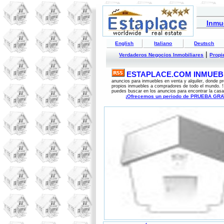
Inmu
English
Italiano
Deutsch
|
Verdaderos Negocios Inmobiliares
Propi
ESTAPLACE.COM INMUEBL
anuncios para inmuebles en venta y alquiler, donde pr
propios inmuebles a compradores de todo el mundo. !
puedes buscar en los anuncios para encontrar la casa
¡Ofrecemos un periodo de PRUEBA GRATU