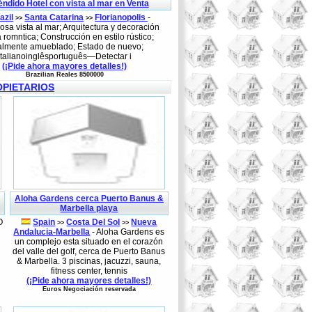
éndido Hotel con vista al mar en Venta
azil
Santa Catarina
Florianopolis
-
>>
>>
osa vista al mar; Arquitectura y decoración
a romntica; Construcción en estilo rústico;
almente amueblado; Estado de nuevo;
italianoinglêsportuguês—Detectar i
(¡Pide ahora mayores detalles!)
Brazilian Reales 8500000
OPIETARIOS
Aloha Gardens cerca Puerto Banus &
Marbella playa
O
Spain
Costa Del Sol
Nueva
>>
>>
Andalucia-Marbella
- Aloha Gardens es
un complejo esta situado en el corazón
del valle del golf, cerca de Puerto Banus
& Marbella. 3 piscinas, jacuzzi, sauna,
fitness center, tennis
(¡Pide ahora mayores detalles!)
Euros Negociación reservada