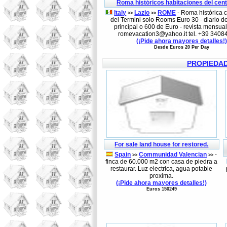
Roma históricos habitaciones del cent
Italy
Lazio
ROME
- Roma histórica c
>>
>>
del Termini solo Rooms Euro 30 - diario d
principal o 600 de Euro - revista mensual
romevacation3@yahoo.it tel. +39 340
(¡Pide ahora mayores detalles!
Desde Euros 20 Per Day
PROPIEDAD
For sale land house for restored.
Spain
Communidad Valencian
-
>>
>>
finca de 60.000 m2 con casa de piedra a
restaurar. Luz electrica, agua potable
proxima.
(¡Pide ahora mayores detalles!)
Euros 150249