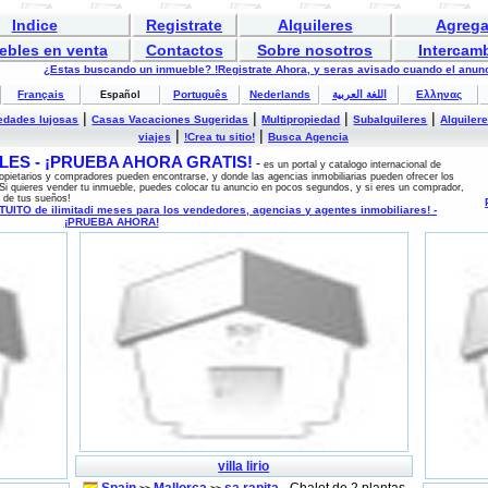
Indice
Registrate
Alquileres
Agrega
ebles en venta
Contactos
Sobre nosotros
Intercam
¿Estas buscando un inmueble? !Registrate Ahora, y seras avisado cuando el anunc
Français
Português
Nederlands
اللغة العربية
Ελληνας
Español
|
|
|
|
edades lujosas
Casas Vacaciones Sugeridas
Multipropiedad
Subalquileres
Alquiler
|
|
viajes
!Crea tu sitio!
Busca Agencia
ES - ¡PRUEBA AHORA GRATIS!
-
es un portal y catalogo internacional de
opietarios y compradores pueden encontrarse, y donde las agencias inmobiliarias pueden ofrecer los
Si quieres vender tu inmueble, puedes colocar tu anuncio en pocos segundos, y si eres un comprador,
 de tus sueños!
ITO de ilimitadi meses para los vendedores, agencias y agentes inmobiliares! -
¡PRUEBA AHORA!
villa lirio