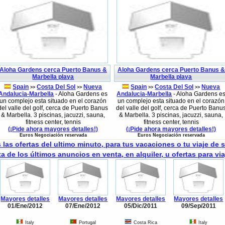
Aloha Gardens cerca Puerto Banus &
Aloha Gardens cerca Puerto Banus &
Marbella playa
Marbella playa
Spain
Costa Del Sol
Nueva
Spain
Costa Del Sol
Nueva
>>
>>
>>
>>
Andalucia-Marbella
- Aloha Gardens es
Andalucia-Marbella
- Aloha Gardens e
un complejo esta situado en el corazón
un complejo esta situado en el corazón
del valle del golf, cerca de Puerto Banus
del valle del golf, cerca de Puerto Banu
& Marbella. 3 piscinas, jacuzzi, sauna,
& Marbella. 3 piscinas, jacuzzi, sauna,
fitness center, tennis
fitness center, tennis
(¡Pide ahora mayores detalles!)
(¡Pide ahora mayores detalles!)
Euros Negociación reservada
Euros Negociación reservada
 las ofertas del ultimo minuto, para tus vacaciones o tu viaje de 
ta de los últimos anuncios en venta, en alquiler, u ofertas para via
Mayores detalles
Mayores detalles
Mayores detalles
Mayores detalles
01/Ene/2012
07/Ene/2012
05/Dic/2011
09/Sep/2011
Italy
Portugal
Costa Rica
Italy