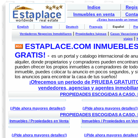
Indice
Regis
Inmuebles en venta
Conta
¿Estas buscando un inmuebl
English
Italiano
Deutsch
Français
Po
Español
|
|
Verdaderos Negocios Inmobiliares
Propiedades lujosas
Casas Vacaciones
|
viajes
!
ESTAPLACE.COM INMUEBLES
GRATIS!
-
es un portal y catalogo internacional de a
alquiler, donde propietarios y compradores pueden encontrars
pueden ofrecer los propios inmuebles a compradores de todo 
inmueble, puedes colocar tu anuncio en pocos segundos, y s
los anuncios para encontrar la casa de tus sueños!
¡Ofrecemos un periodo de PRUEBA GRATUITO d
vendedores, agencias y agentes inmobili
PROPIEDADES ESCOGIDAS A CASO, 
(¡Pide ahora mayores detalles!)
(¡Pide ahora mayores detalles!)
PROPIEDADES ESCOGIDAS A CASO, 
Inmuebles / Propiedades en Venta
Inmuebles / Propiedades en Ven
(¡Pide ahora mayores detalles!)
(¡Pide ahora mayores detalles!