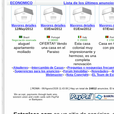
ECONOMICO
Lista de los últimos anuncios
Mayores detalles
Mayores detalles
Mayores detalles
Mayores d
12/May/2012
03/Ene/2012
01/Ene/2012
07/Ene
Brazil
Portugal
Italy
Por
Negociación reservada
€ 190000
€ 150000
€ 170
aluguel
OFERTA!! Vendo
Esta casa
Casa en 
apartamento
una casa en el
colonial muy
con pi
moiliado
Paraiso
impresionante y
hermoso, es una
completa
renovación
Alquileres
Intercambio de Casas
Preguntas y respuestas frecue
<
> <
> <
Sugerencias para los anuncios
Forum Inmobiliar
Novedades
M
<
> <
> <
> <
Webmaster
Nota Copyright
EL Team de Es
> <
> <
[ ROMA -
] Hay un total de
24812
anuncios. El t
06/Agosto/2026 11:43:08
We accept, payments through bank wire,
western union and credit cards with PayPal
or Bankpass: