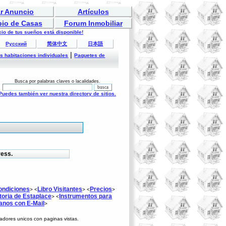
r Anuncio
Artículos
bio de Casas
Forum Inmobiliar
io de tus sueños está disponible!
Русский
简体中文
日本語
|
es habitaciones individuales
Paquetes de
Busca por palabras claves o lacalidades.
Puedes también ver nuestra directory de sitios.
ress.
ondiciones
Libro Visitantes
Precios
> <
> <
>
toria de Estaplace
Instrumentos para
> <
anos con E-Mail
>
itadores unicos con
paginas vistas.