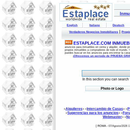
Inmu
English
Italiano
Deutsch
|
Verdaderos Negocios Inmobiliares
Propi
ESTAPLACE.COM INMUEBL
anuncios para inmuebles en venta y alquiler, donde pr
propios inmuebles a compradores de todo el mundo. !
puedes buscar en los anuncios para encontrar la casa
¡Ofrecemos un periodo de PRUEBA GRATU
In this section you can search f
Photo or Logo
Alquileres
Intercambio de Casas
P
<
> <
> <
Sugerencias para los anuncios
Foru
<
> <
Webmaster
No
> <
[ ROMA -
07/Agosto/2026 