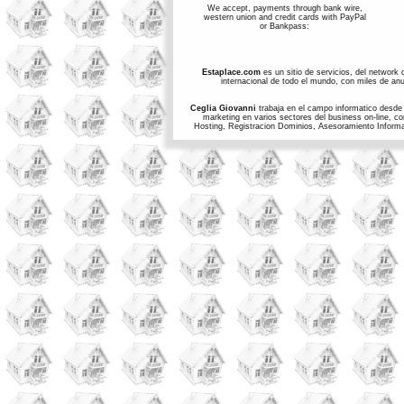
We accept, payments through bank wire,
western union and credit cards with PayPal
or Bankpass:
Estaplace.com
es un sitio de servicios, del network 
internacional de todo el mundo, con miles de anun
Ceglia Giovanni
trabaja en el campo informatico desde e
marketing en varios sectores del business on-line, c
Hosting, Registracion Dominios, Asesoramiento Informati