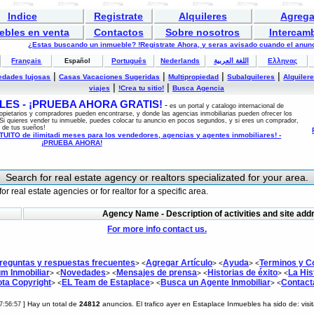
Indice
Registrate
Alquileres
Agrega
ebles en venta
Contactos
Sobre nosotros
Intercam
¿Estas buscando un inmueble? !Registrate Ahora, y seras avisado cuando el anunc
Français
Português
Nederlands
اللغة العربية
Ελληνας
Español
|
|
|
|
edades lujosas
Casas Vacaciones Sugeridas
Multipropiedad
Subalquileres
Alquiler
|
|
viajes
!Crea tu sitio!
Busca Agencia
ES - ¡PRUEBA AHORA GRATIS!
-
es un portal y catalogo internacional de
opietarios y compradores pueden encontrarse, y donde las agencias inmobiliarias pueden ofrecer los
Si quieres vender tu inmueble, puedes colocar tu anuncio en pocos segundos, y si eres un comprador,
 de tus sueños!
ITO de ilimitadi meses para los vendedores, agencias y agentes inmobiliares! -
¡PRUEBA AHORA!
Search for real estate agency or realtors specializated for your area.
or real estate agencies or for realtor for a specific area.
Agency Name - Description of activities and site add
For more info contact us.
reguntas y respuestas frecuentes
Agregar Artículo
Ayuda
Terminos y C
> <
> <
> <
m Inmobiliar
Novedades
Mensajes de prensa
Historias de éxito
La His
> <
> <
> <
> <
ta Copyright
EL Team de Estaplace
Busca un Agente Inmobiliar
Contact
> <
> <
> <
] Hay un total de
24812
anuncios. El trafico ayer en Estaplace Inmuebles ha sido de:
vis
17:56:57