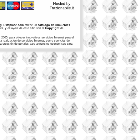
Hosted by
Frazionabile.it
ng,
Estaplace.com
ofrece un
catalogo de inmuebles
ra, y el layout de este sitio son
© Copyright
de
2005, para ofrecer innovativos servicios Internet para el
 realizacion de servicios Internet, como servicios de
n la creación de portales para annuncios economicos para