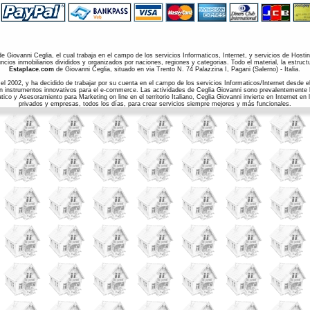
de Giovanni Ceglia, el cual trabaja en el campo de los servicios Informaticos, Internet, y servicios de Hosti
cios inmobiliarios divididos y organizados por naciones, regiones y categorias. Todo el material, la estructu
Estaplace.com
de Giovanni Ceglia, situado en via Trento N. 74 Palazzina I, Pagani (Salerno) - Italia.
l 2002, y ha decidido de trabajar por su cuenta en el campo de los servicios Informaticos/Internet desde el 
on instrumentos innovativos para el e-commerce. Las actividades de Ceglia Giovanni sono prevalentemente la
co y Asesoramiento para Marketing on line en el territorio Italiano, Ceglia Giovanni invierte en Internet e
privados y empresas, todos los días, para crear servicios siempre mejores y más funcionales.