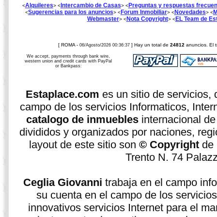
Alquileres
Intercambio de Casas
Preguntas y respuestas frecue
<
> <
> <
Sugerencias para los anuncios
Forum Inmobiliar
Novedades
M
<
> <
> <
> <
Webmaster
Nota Copyright
EL Team de Es
> <
> <
[ ROMA -
] Hay un total de
24812
anuncios. El t
06/Agosto/2026 00:36:37
We accept, payments through bank wire,
western union and credit cards with PayPal
or Bankpass:
Estaplace.com
es un sitio de servicios, 
campo de los servicios Informaticos, Inter
catalogo de inmuebles
internacional de
divididos y organizados por naciones, regio
layout de este sitio son
© Copyright
de
Trento N. 74 Palazzi
Ceglia Giovanni
trabaja en el campo info
su cuenta en el campo de los servicios
innovativos servicios Internet para el ma