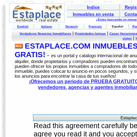
Indice
Regis
Inmuebles en venta
Conta
¿Estas buscando un inmuebl
English
Italiano
Deutsch
Français
Po
Español
|
|
Verdaderos Negocios Inmobiliares
Propiedades lujosas
Casas Vacaciones
|
viajes
!
ESTAPLACE.COM INMUEBLES
GRATIS!
-
es un portal y catalogo internacional de a
alquiler, donde propietarios y compradores pueden encontrars
pueden ofrecer los propios inmuebles a compradores de todo 
inmueble, puedes colocar tu anuncio en pocos segundos, y s
los anuncios para encontrar la casa de tus sueños!
¡Ofrecemos un periodo de PRUEBA GRATUITO d
vendedores, agencias y agentes inmobili
Estaplac
Read this agreement carefully bef
agree you read it and you accepte